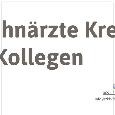
069 - 5
info@zkk-fr