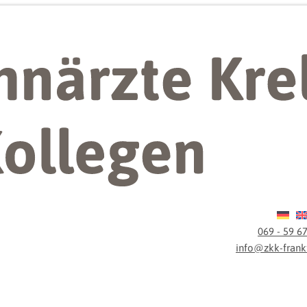
069 - 59 6
info@zkk-frankf