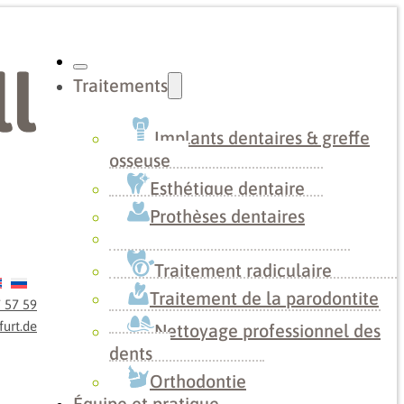
Traitements
Implants dentaires & greffe
osseuse
Esthétique dentaire
Prothèses dentaires
Traitement radiculaire
Traitement de la parodontite
7 57 59
urt.de
Nettoyage professionnel des
dents
Orthodontie
Équipe et pratique