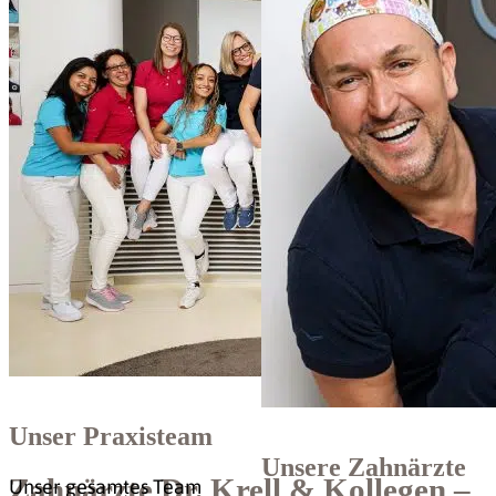
Unser Praxisteam
Unsere Zahnärzte
Zahnärzte Dr. Krell & Kollegen –
Unser gesamtes Team