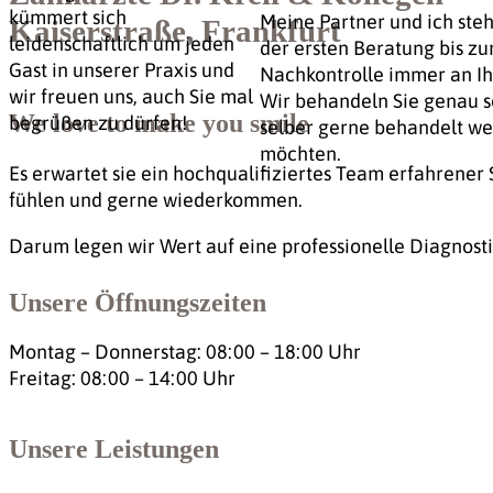
kümmert sich
Meine Partner und ich ste
Kaiserstraße, Frankfurt
leidenschaftlich um jeden
der ersten Beratung bis zu
Gast in unserer Praxis und
Nachkontrolle immer an Ihr
wir freuen uns, auch Sie mal
Wir behandeln Sie genau so
We love to make you smile
begrüßen zu dürfen!
selber gerne behandelt w
möchten.
Es erwartet sie ein hochqualifiziertes Team erfahrener 
fühlen und gerne wiederkommen.
Darum legen wir Wert auf eine professionelle Diagnos
Unsere Öffnungszeiten
Montag – Donnerstag: 08:00 – 18:00 Uhr
Freitag: 08:00 – 14:00 Uhr
Unsere Leistungen